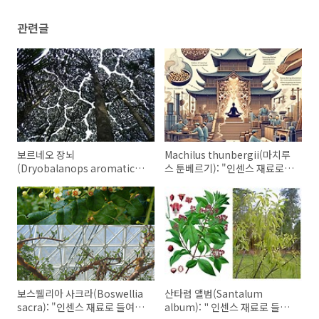
관련글
보르네오 장뇌
Machilus thunbergii(마치루
(Dryobalanops aromatica):
스 툰베르기): "인센스 재료로
"인센스 재료로 들여다보는 향
들여다보는 향의 본질"(3)
의 본질"(4)
보스웰리아 사크라(Boswellia
산타럼 앨범(Santalum
sacra): "인센스 재료로 들여다
album): " 인센스 재료로 들여