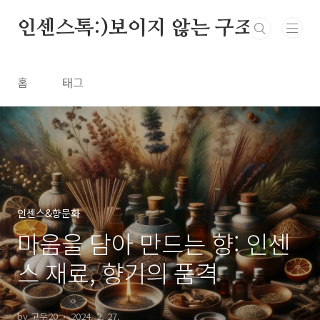
본문 바로가기
인센스톡:)보이지 않는 구조
홈
태그
인센스&향문화
마음을 담아 만드는 향: 인센
스 재료, 향기의 품격
by 고우20
2024. 2. 27.