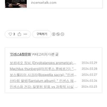
incensetalk.com
3
구독하기
'
인센스&향문화
' 카테고리의 다른 글
보르네오 장뇌 (Dryobalanops aromatica):
2024.02.29
"인센스 재료로 들여다보는 향의 본질"(4)
Machilus thunbergii(마치루스 툰베르기): "인
(3)
2024.02.28
센스 재료로 들여다보는 향의 본질"(3)
보스웰리아 사크라(Boswellia sacra): "인센스
(3)
2024.02.27
재료로 들여다보는 향의 본질"(2)
산타럼 앨범(Santalum album): " 인센스 재료
(0)
2024.02.26
로 들여다보는 향의 본질"(1)
인센스와 건강: 잘못된 믿음 vs 과학적 사실
(1)
2024.02.23
(2)