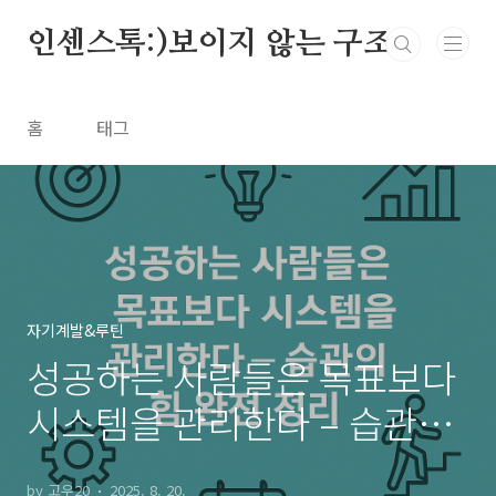
본문 바로가기
인센스톡:)보이지 않는 구조
홈
태그
자기계발&루틴
성공하는 사람들은 목표보다
시스템을 관리한다 – 습관의
힘 완전 정리
by 고우20
2025. 8. 20.