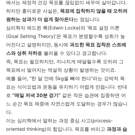
에서는 재정적·건강 목표를 끊임없이 세우며 살아갑니다.
하지만 흥미로운 사실은,
목표에 집착하지 않을 때 오히려
원하는 성과가 더 쉽게 찾아온다
는 점입니다.
심리학자 에드윈 록(Edwin Locke)의 ‘목표 설정 이론
(Goal Setting Theory)’은 목표가 분명할수록 성취가 높
아진다고 설명하지만, 동시에
과도한 목표 집착은 스트레
스와 성취 저하
를 불러올 수 있다고 경고합니다.
즉, 목표는 필요하지만, 지나치게 매달릴수록 오히려 그
목표에서 멀어지는 역설적 상황이 발생하는 것이죠.
예를 들어, “한 달 안에 5kg을 빼야 한다”라는 강박적 목
표는 식이요법과 운동을 유지하기 어렵게 만듭니다. 반대
로
“매일 저녁 30분 걷기”
같은 작은 습관에 집중하면 어
느 순간 목표 체중에 자연스럽게 도달하는 경우가 많습니
다.
이는 심리학에서 말하는 과정 중심 사고(process-
oriented thinking)의 힘입니다. 목표를 버리고
과정과 습