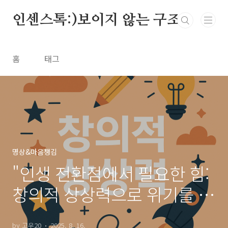
본문 바로가기
인센스톡:)보이지 않는 구조
홈
태그
명상&마음챙김
"인생 전환점에서 필요한 힘:
창의적 상상력으로 위기를 기
회로 바꾸는 법"
by 고우20
2025. 8. 16.