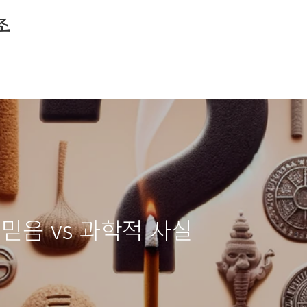
조
믿음 vs 과학적 사실