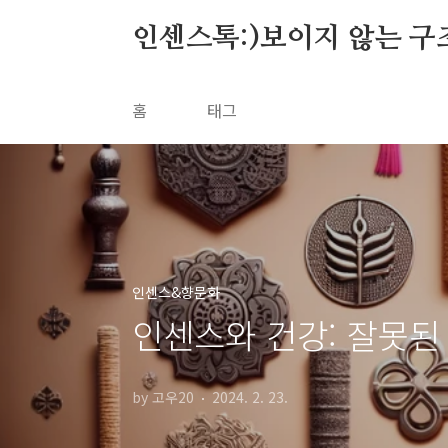
본문 바로가기
인센스톡:)보이지 않는 구
홈
태그
인센스&향문화
인센스와 건강: 잘못된 
by 고우20
2024. 2. 23.