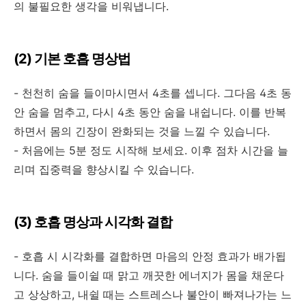
의 불필요한 생각을 비워냅니다
.
(2)
기본 호흡 명상법
-
천천히 숨을 들이마시면서
4
초를 셉니다
.
그다음
4
초 동
안 숨을 멈추고
,
다시
4
초 동안 숨을 내쉽니다
.
이를 반복
하면서 몸의 긴장이 완화되는 것을 느낄 수 있습니다
.
-
처음에는
5
분 정도 시작해 보세요
.
이후 점차 시간을 늘
리며 집중력을 향상시킬 수 있습니다
.
(3)
호흡 명상과 시각화 결합
-
호흡 시 시각화를 결합하면 마음의 안정 효과가 배가됩
니다
.
숨을 들이쉴 때 맑고 깨끗한 에너지가 몸을 채운다
고 상상하고
,
내쉴 때는 스트레스나 불안이 빠져나가는 느