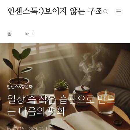
본문 바로가기
인센스톡:)보이지 않는 구조
홈
태그
인센스&향문화
일상 속 작은 습관으로 만드
는 마음의 평화
by 고우20
2024. 11. 1.