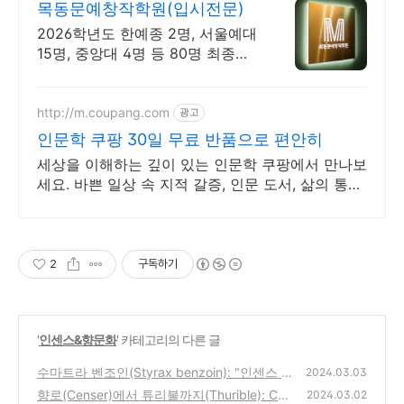
목동문예창작학원(입시전문)
2026학년도 한예종 2명, 서울예대
15명, 중앙대 4명 등 80명 최종합
격! 실기, 특기자, 학생부 종합 등
모든 전형 완벽대비! 서울본원/부
산분원/대전분원
http://m.coupang.com
광고
인문학 쿠팡 30일 무료 반품으로 편안히
세상을 이해하는 깊이 있는 인문학 쿠팡에서 만나보
세요. 바쁜 일상 속 지적 갈증, 인문 도서, 삶의 통찰
을 얻으세요.
2
구독하기
'
인센스&향문화
' 카테고리의 다른 글
수마트라 벤조인(Styrax benzoin): "인센스 재
2024.03.03
료로 들여다보는 향의 본질"(5)
향로(Censer)에서 튜리불까지(Thurible): Cen
(0)
2024.03.02