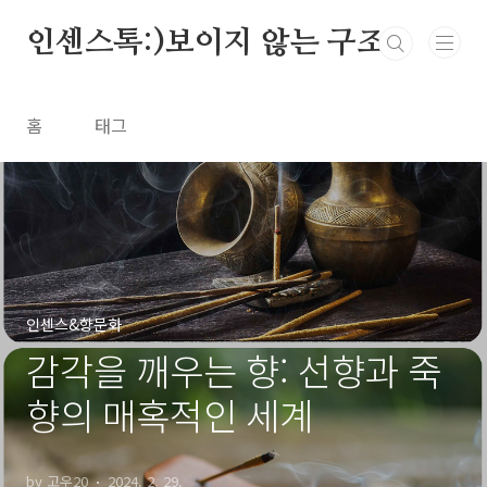
본문 바로가기
인센스톡:)보이지 않는 구조
홈
태그
인센스&향문화
감각을 깨우는 향: 선향과 죽
향의 매혹적인 세계
by 고우20
2024. 2. 29.