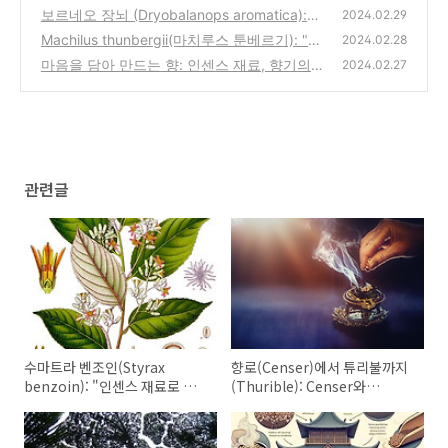
ser와 Thurible의 사용 맥락과 디자인 비교
보르네오 장뇌 (Dryobalanops aromatica):
(0)
2024.02.29
"인센스 재료로 들여다보는 향의 본질"(4)
Machilus thunbergii(마치루스 툰베르기): "인
(3)
2024.02.28
센스 재료로 들여다보는 향의 본질"(3)
마음을 담아 만드는 향: 인센스 재료, 향기의
(3)
2024.02.27
품격
(2)
관련글
수마트라 벤조인(Styrax
향로(Censer)에서 튜리불까지
benzoin): "인센스 재료로 들
(Thurible): Censer와
여다보는 향의 본질"(5)
Thurible의 사용 맥락과 디자
인 비교