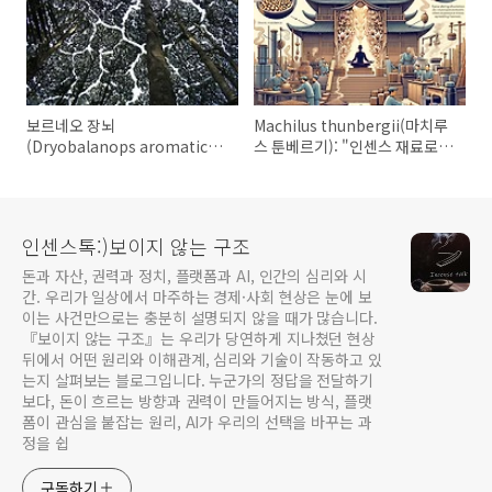
보르네오 장뇌
Machilus thunbergii(마치루
(Dryobalanops aromatica):
스 툰베르기): "인센스 재료로
"인센스 재료로 들여다보는 향
들여다보는 향의 본질"(3)
의 본질"(4)
인센스톡:)보이지 않는 구조
돈과 자산, 권력과 정치, 플랫폼과 AI, 인간의 심리와 시
간. 우리가 일상에서 마주하는 경제·사회 현상은 눈에 보
이는 사건만으로는 충분히 설명되지 않을 때가 많습니다.
『보이지 않는 구조』는 우리가 당연하게 지나쳤던 현상
뒤에서 어떤 원리와 이해관계, 심리와 기술이 작동하고 있
는지 살펴보는 블로그입니다. 누군가의 정답을 전달하기
보다, 돈이 흐르는 방향과 권력이 만들어지는 방식, 플랫
폼이 관심을 붙잡는 원리, AI가 우리의 선택을 바꾸는 과
정을 쉽
구독하기