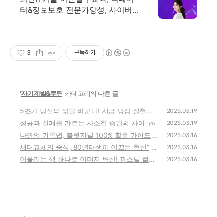
터&정보보호 전문가양성, 사이버
대 신입생 수 1위 장학금 지급 1위,
학사 석사 박사 온라인복수학위까
지
3
구독하기
'
자기계발&루틴
' 카테고리의 다른 글
5초가 당신의 삶을 바꾼다! 지금 당장 실천해
2025.03.19
보세요
성공과 실패를 가르는 사소한 습관의 차이
(7)
2025.03.19
(9)
나만의 기록법, 블렛저널 100% 활용 가이드
2025.03.16
세대교체의 중심, 80년대생이 이끄는 혁신”
(6)
2025.03.16
어울리는 색 하나로 이미지 변신! 퍼스널 컬러
(8)
2025.03.16
가이드
(5)