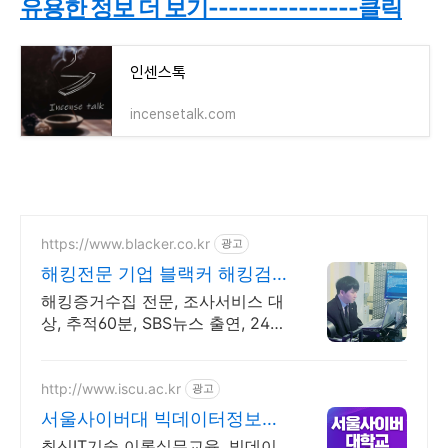
유용한 정보 더 보기---------------클릭
인센스톡
incensetalk.com
https://www.blacker.co.kr
광고
해킹전문 기업 블랙커 해킹검
사 스파이앱 탐지 전문
해킹증거수집 전문, 조사서비스 대
상, 추적60분, SBS뉴스 출연, 24시
상담
http://www.iscu.ac.kr
광고
서울사이버대 빅데이터정보보
호 2026 가을학기 신편입생
최신IT기술 이론실무교육, 빅데이