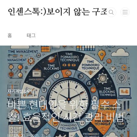
본문 바로가기
인센스톡:)보이지 않는 구조
홈
태그
자기계발&루틴
바쁜 현대인을 위한 필수 스
킬! 효율적인 시간 관리 비법
by 고우20
2025. 3. 18.