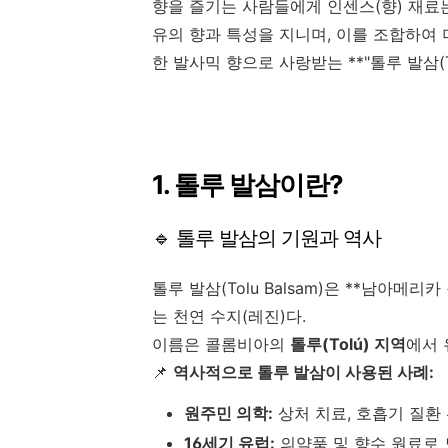
향을 즐기는 사람들에게 인센스(향) 재료는
유의 향과 특성을 지니며, 이를 조합하여
한 발사믹 향으로 사랑받는 **"톨루 발삼(To
1. 톨루 발삼이란?
🔹 톨루 발삼의 기원과 역사
톨루 발삼(Tolu Balsam)은 **남아메리카
는 천연 수지(레진)다.
이름은 콜롬비아의
톨루(Tolú) 지역
에서 
📌
역사적으로 톨루 발삼이 사용된 사례:
원주민 의학:
상처 치료, 호흡기 질환
16세기 유럽:
의약품 및 향수 원료로