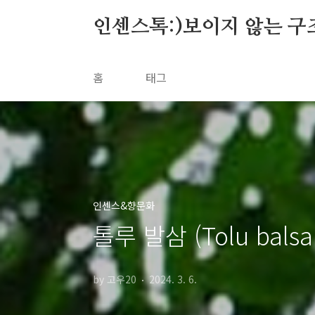
본문 바로가기
인센스톡:)보이지 않는 구
홈
태그
인센스&향문화
톨루 발삼 (Tolu bal
by 고우20
2024. 3. 6.