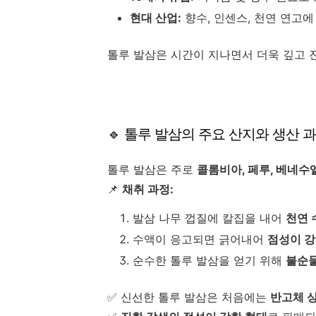
현대 산업:
향수, 인센스, 천연 연고에
톨루 발삼은 시간이 지나면서 더욱 깊고 
🔹 톨루 발삼의 주요 산지와 생산 
톨루 발삼은 주로
콜롬비아, 페루, 베네수
📌
채취 과정:
발삼 나무 껍질에 칼집을 내어
천연 
수액이 응고되면 긁어내어
점성이 강
순수한 톨루 발삼을 얻기 위해
불순물
✅ 신선한 톨루 발삼은 처음에는
반고체 