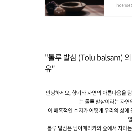
incense
"톨루 발삼
(Tolu balsam)
의
유"
안녕하세요, 향기와 자연의 아름다움을 탐
는 톨루 발삼이라는 자연
이 매혹적인 수지가 어떻게 우리의 삶에 
알
톨루 발삼은 남아메리카의 숲에서 자라는