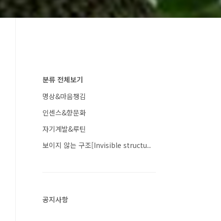
분류 전체보기
명상&마음챙김
인센스&향문화
자기계발&루틴
보이지 않는 구조[Invisible structu..
공지사항