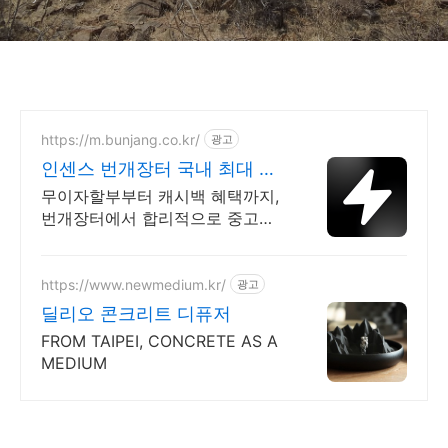
본질"(6)
https://m.bunjang.co.kr/
광고
인센스 번개장터 국내 최대 브
랜드 중고거래
무이자할부부터 캐시백 혜택까지,
번개장터에서 합리적으로 중고거
래 하세요 전국 각지에서 올라오는
전국구 최다 상품 매일 10만 개 이
상의 신규 상품 업로드
https://www.newmedium.kr/
광고
딜리오 콘크리트 디퓨저
FROM TAIPEI, CONCRETE AS A
MEDIUM