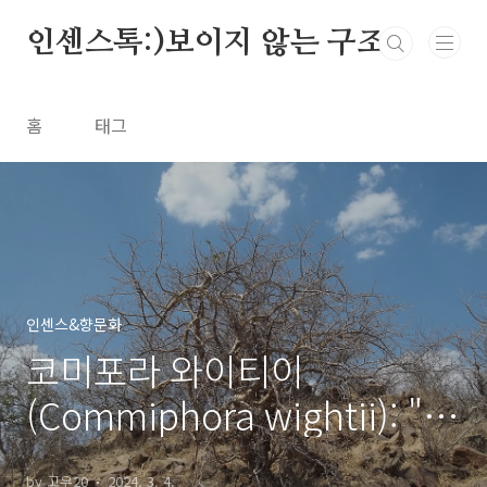
본문 바로가기
인센스톡:)보이지 않는 구조
홈
태그
인센스&향문화
코미포라 와이티이
(Commiphora wightii): "인
센스 재료로 들여다보는 향의
by 고우20
2024. 3. 4.