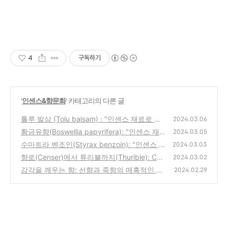
4
구독하기
'
인센스&향문화
' 카테고리의 다른 글
톨루 발삼 (Tolu balsam) : "인센스 재료로 들
2024.03.06
여다보는 향의 본질"(8)
황금유향(Boswellia papyrifera): "인센스 재료
(1)
2024.03.05
로 들여다보는 향의 본질"(7)
수마트라 벤조인(Styrax benzoin): "인센스 재
(0)
2024.03.03
료로 들여다보는 향의 본질"(5)
향로(Censer)에서 튜리불까지(Thurible): Cen
(0)
2024.03.02
ser와 Thurible의 사용 맥락과 디자인 비교
감각을 깨우는 향: 선향과 죽향의 매혹적인 세
(0)
2024.02.29
계
(0)